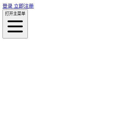
登录
立即注册
打开主菜单