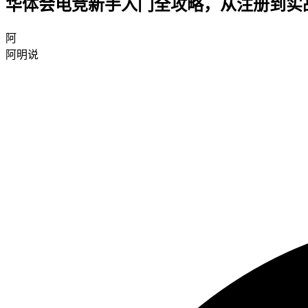
华体会电竞新手入门全攻略，从注册到实
阿
阿明说