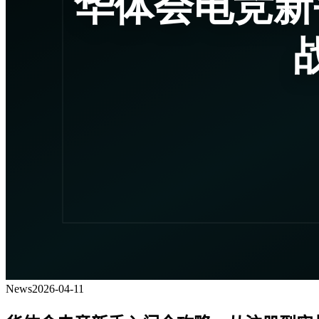
News
2026-04-11