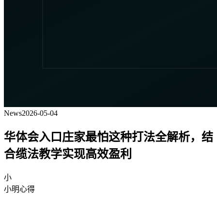
News
2026-05-04
华体会入口庄家最怕这种打法全解析，结
合缆法教学实现高效盈利
小
小明心得