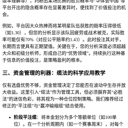
版本理解等），判断出某场比赛的胜负概率与“华体会中国”等
平台开出的隐含概率存在显著差异时，便找到了价值投注的机
会。
例如，平台因大众热捧而将某明星队伍获胜的赔率压得很低
（如1.30），但您的分析显示该队因疲劳或战术被克，实际胜
率可能仅有70%（对应公平赔率约1.43）。此时投注其对手，
长期而言便具有正期望值。关键在于，您的分析深度必须超越
大众和初级分析师，形成自己的“优势领域”。持续执行这种基
于信息的价值投注，是策略盈利的根本。
三、资金管理的利器：缆法的科学应用教学
仅有选盘优势不够，资金管理决定了您能否在波动中生存并放
大收益。这里引入“缆法”作为管理工具，但必须摒弃其“必胜
法”的迷信色彩，将其视为一种仓位控制策略。我们推荐经过
修正的“平注缆”与“赢冲输缩缆”结合使用。
阶段平注缆
：将本金划分为多个等额单位（如100单
位）。在一个分析周期内（如一个赛事周末），对每个