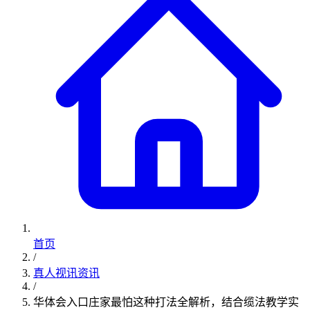
首页
/
真人视讯资讯
/
华体会入口庄家最怕这种打法全解析，结合缆法教学实