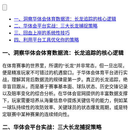
一、洞察华体会体育数据流：长龙追踪的核心逻辑
二、华体会平台实战：三大长龙捕捉策略
三、回血上岸的系统性技巧
四、利用平台工具优化你的策略
一、洞察华体会体育数据流：长龙追踪的核心逻辑
在体育赛事的世界里，所谓的“长龙”并非常态，但一旦出现，
便是精准玩家不可错过的机遇窗口。于华体会体育平台进行实
战，理解其背后数据流的规律是第一步。真正的长龙追踪，绝
非盲目跟从，而是基于赛事基本面、球队状态、历史交锋记录
以及赔率变化的综合分析。在华体会官网提供的丰富数据支撑
下，玩家需要培养从海量信息中提炼关键信号的能力，例如某
一球队持续性的攻防效率、关键球员的状态爆发周期，或是特
定联赛中某种赛果的连续倾向性。
二、华体会平台实战：三大长龙捕捉策略