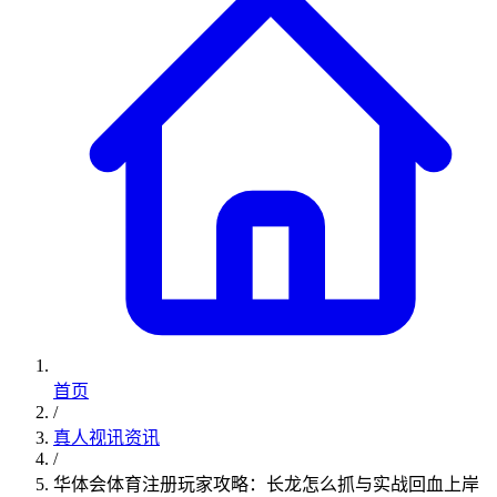
首页
/
真人视讯资讯
/
华体会体育注册玩家攻略：长龙怎么抓与实战回血上岸