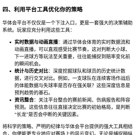
四、利用平台工具优化你的策略
华体会平台不仅仅是一个下注入口，更是一套强大的决策辅助
系统。玩家应充分利用这些工具：
实时数据与动画直播
：通过华体会体育的实时数据流和
动画直播，可以直观感受比赛节奏，这对判断大小球、
下一进球方等玩法至关重要，往往能捕捉到赔率变化前
的瞬间机会。
统计与历史对比
：深度挖掘球队和球员的历史统计数
据，进行交叉对比。例如，一支球队在连续客场作战后
的体能数据与失球率是否存在强关联？这些深度信息是
预判趋势的基石。
资讯整合
：关注平台整合的赛前新闻、伤病报告和阵容
预测。这些信息往往直接决定比赛的初始格局，是判断
“长龙”是否会中断的关键因素。
将科学的策略、严明的纪律与华体会平台提供的强大工具相结
合，你便能更专业地应对赛场上的风云变幻。无论是捕捉稍纵