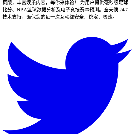
页版，丰富娱乐内容，等你来体验！ 为用户提供毫秒级
足球
比分
、NBA篮球数据分析及电子竞技赛事预测。全天候 24/7
技术支持，确保您的每一次互动都安全、稳定、极速。