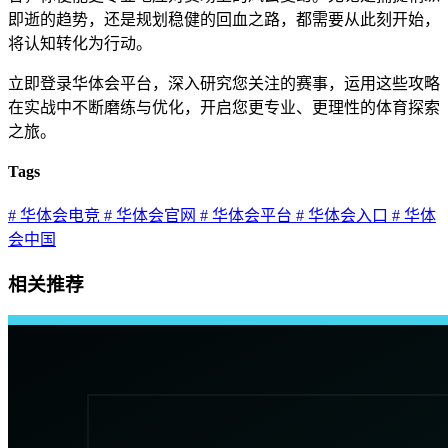
即逝的趋势，还是规划稳健的回血之路，都需要从此刻开始，
将认知转化为行动。
立即登录华体会平台，深入研究您关注的赛事，运用这些攻略
在实战中不断磨练与优化，开启您更专业、更理性的体育探索
之旅。
Tags
# 华体会电竞
# 华体会官网
# 华体会平台
# 华体会入口
# 华体
会中国
相关推荐