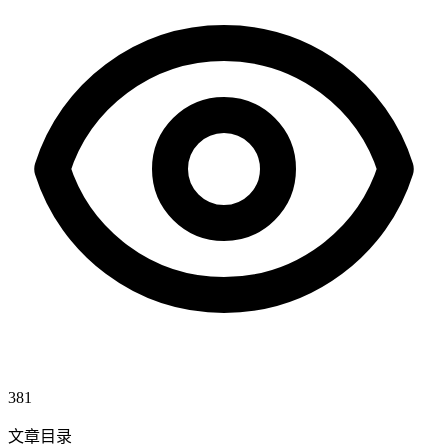
381
文章目录