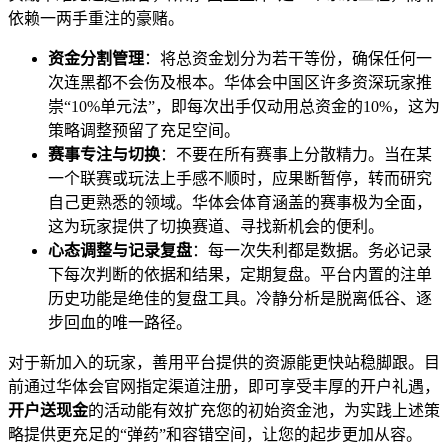
依赖一两手重注的豪赌。
资金分割管理
：将总资金划分为若干等份，确保任何一
次连黑都不会伤及根本。华体会中国区许多资深玩家推
崇“10%单元法”，即每次出手仅动用总资金的10%，这为
策略调整预留了充足空间。
赛事专注与切换
：不要在所有赛事上分散精力。当在某
一个联赛或玩法上手感不顺时，应果断暂停，转而研究
自己更熟悉的领域。华体会体育涵盖的赛事极为全面，
这为玩家提供了切换赛道、寻找新机会的便利。
心态调整与记录复盘
：每一次失利都是数据。务必记录
下每次判断的依据和结果，定期复盘。平台内置的注单
历史功能是绝佳的复盘工具。冷静分析是脱离低谷、逐
步回血的唯一路径。
对于新加入的玩家，善用平台提供的资源能更快站稳脚跟。目
前通过华体会官网指定渠道注册，即可享受丰厚的开户礼遇，
开户送现金
的活动能有效扩充您的初始资金池，为实践上述策
略提供更充足的“弹药”和容错空间，让您的起步更加从容。