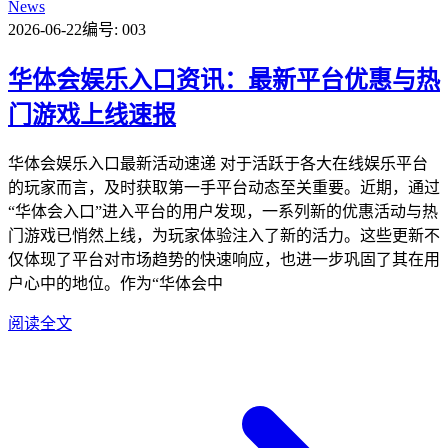
News
2026-06-22
编号: 003
华体会娱乐入口资讯：最新平台优惠与热
门游戏上线速报
华体会娱乐入口最新活动速递 对于活跃于各大在线娱乐平台
的玩家而言，及时获取第一手平台动态至关重要。近期，通过
“华体会入口”进入平台的用户发现，一系列新的优惠活动与热
门游戏已悄然上线，为玩家体验注入了新的活力。这些更新不
仅体现了平台对市场趋势的快速响应，也进一步巩固了其在用
户心中的地位。作为“华体会中
阅读全文