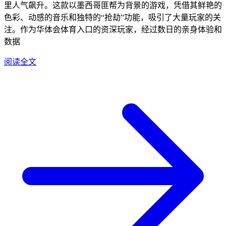
里人气飙升。这款以墨西哥匪帮为背景的游戏，凭借其鲜艳的
色彩、动感的音乐和独特的“抢劫”功能，吸引了大量玩家的关
注。作为华体会体育入口的资深玩家，经过数日的亲身体验和
数据
阅读全文