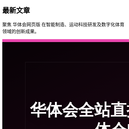
最新文章
聚焦 华体会网页版 在智能制造、运动科技研发及数字化体育
领域的创新成果。