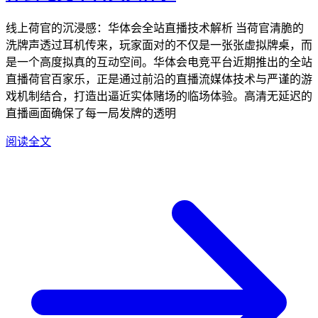
线上荷官的沉浸感：华体会全站直播技术解析 当荷官清脆的
洗牌声透过耳机传来，玩家面对的不仅是一张张虚拟牌桌，而
是一个高度拟真的互动空间。华体会电竞平台近期推出的全站
直播荷官百家乐，正是通过前沿的直播流媒体技术与严谨的游
戏机制结合，打造出逼近实体赌场的临场体验。高清无延迟的
直播画面确保了每一局发牌的透明
阅读全文