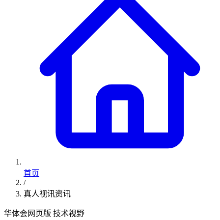
首页
/
真人视讯资讯
华体会网页版 技术视野