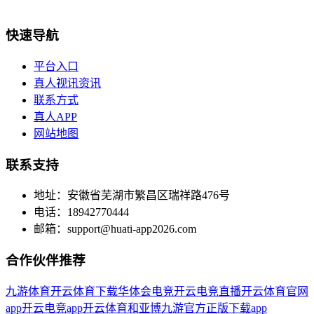
快速导航
平台入口
真人视讯资讯
联系方式
真人APP
网站地图
联系支持
地址：安徽省芜湖市繁昌区瑞祥路476号
电话：18942770444
邮箱：
support@huati-app2026.com
合作伙伴推荐
九游体育
开云体育下载
华体会电竞
开云电竞直播
开云体育官网
app
开云电竞app
开云体育和亚博
九游官方正版下载app