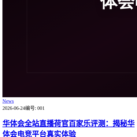
News
2026-06-24
编号: 001
华体会全站直播荷官百家乐评测：揭秘华
体会电竞平台真实体验