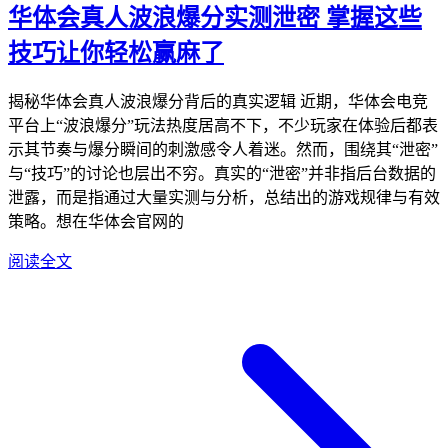
华体会真人波浪爆分实测泄密 掌握这些
技巧让你轻松赢麻了
揭秘华体会真人波浪爆分背后的真实逻辑 近期，华体会电竞
平台上“波浪爆分”玩法热度居高不下，不少玩家在体验后都表
示其节奏与爆分瞬间的刺激感令人着迷。然而，围绕其“泄密”
与“技巧”的讨论也层出不穷。真实的“泄密”并非指后台数据的
泄露，而是指通过大量实测与分析，总结出的游戏规律与有效
策略。想在华体会官网的
阅读全文