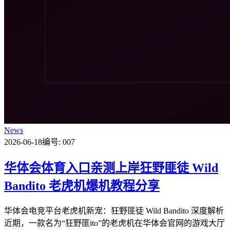
News
2026-06-18
编号: 007
华体会体育入口亲测上岸狂野匪徒 Wild
Bandito 老虎机爆机教程分享
华体会电竞平台老虎机新宠：狂野匪徒 Wild Bandito 深度解析
近期，一款名为“狂野匪ito”的老虎机在华体会官网的游戏大厅