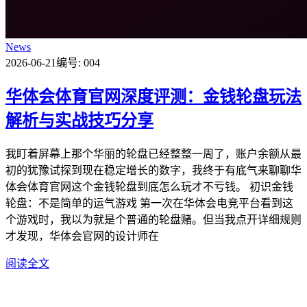
News
2026-06-21
编号: 004
华体会体育官网深度评测：金钱轮盘玩法
解析与实战技巧分享
我盯着屏幕上那个华丽的轮盘已经整整一周了，账户余额从最
初的犹豫试探到现在稳定增长的数字，我终于有底气来聊聊华
体会体育官网这个金钱轮盘到底怎么玩才不亏钱。 初识金钱
轮盘：不是简单的运气游戏 第一次在华体会电竞平台看到这
个游戏时，我以为就是个普通的轮盘赌。但当我点开详细规则
才发现，华体会官网的设计师在
阅读全文