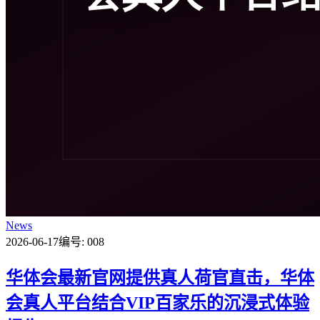
News
2026-06-17
编号: 008
华体会最新官网提供真人荷官直击，华体
会真人平台结合VIP百家乐的沉浸式体验