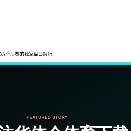
BA季后赛的独家盘口解析