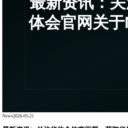
News
2026-05-21