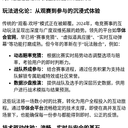
玩法进化论：从观赛到参与的沉浸式体验
传统的“观看-欢呼”模式正在被颠覆。2024年，电竞赛事的互
动玩法呈现出深度与广度双维拓展的趋势。领先的平台如
华体
会官网
，早已将“赛事竞猜”、“虚拟道具应援”、“实时互动弹
幕”等功能打磨成熟。但今年的革新在于“玩法融合”，例如：
动态赔率竞猜：
根据比赛实时局势动态调整选项与赔
率，考验用户的即时判断力。
战队养成参与：
结合赛事进程，通过任务积累为支持战
队解锁专属助威特效或社区荣誉。
数据沙盘推演：
提供战队及选手的深层历史数据，供用
户进行战术模拟与结果预测。
这些玩法将一场数小时的比赛，转化为用户全程投入的互动旅
程。通过
华体会平台
流畅稳定的技术支撑，即使在高并发互动
场景下，也能确保每一份参与都能得到即时、公正的反馈。
技术驱动体验：流畅、实时与安全的基石