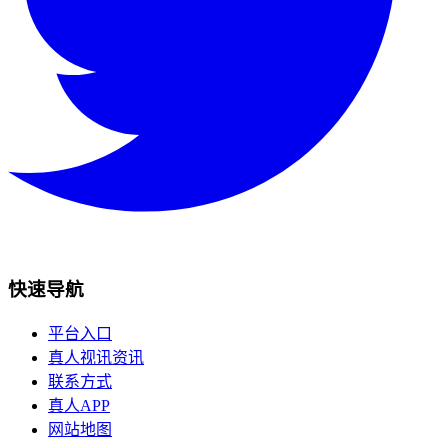
快速导航
平台入口
真人视讯资讯
联系方式
真人APP
网站地图