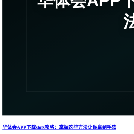
华体会APP下载slots攻略：掌握这些方法让你赢到手软