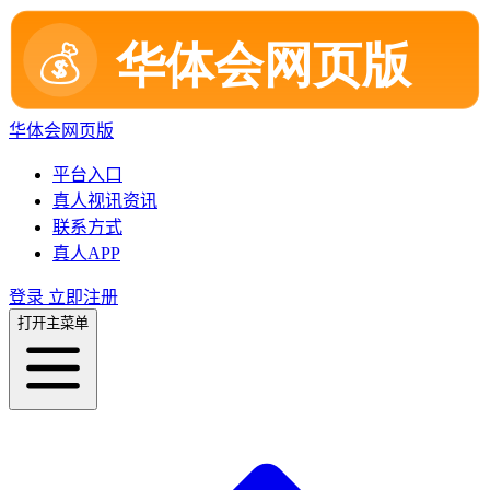
华体会网页版
平台入口
真人视讯资讯
联系方式
真人APP
登录
立即注册
打开主菜单