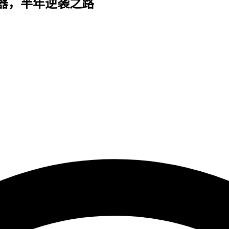
器，半年逆袭之路