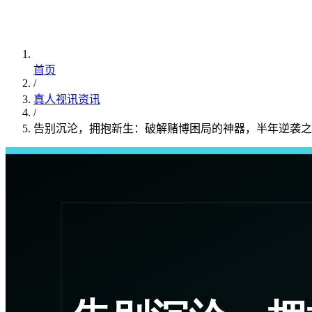
首页
/
真人视讯资讯
/
告别沉沦，拥抱新生：破解赌博困局的神器，半年逆袭之