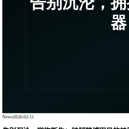
News
2026-02-11